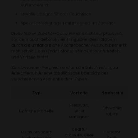
Außenbereich
Stilvolle Designs für den Couchtisch
Spezialanfertigungen mit integriertem Zubehör
Diese
Stoner Zubehör
-Optionen sind nicht nur praktisch,
sondern auch dekorativ ein Hingucker. Beim Stöbern
durch die umfangreiche
Aschenbecher Auswahl
bemerkt
man schnell, dass jedes Modell seine Besonderheiten
und Vorteile bietet.
Zum besseren Vergleich und um die Entscheidung zu
erleichtern, hier eine tabellarische Übersicht der
verschiedenen Aschenbecher-Typen:
Typ
Vorteile
Nachteile
Preiswert,
Oft wenig
Einfache Modelle
leicht
robust
verfügbar
Ideal für
Multifunktionale
Höherer
draußen, viele
Aschenbecher
Preis