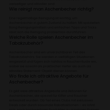
vielseitiger und stilvoller sind.
Wie reinigt man Aschenbecher richtig?
Eine regelmäßige Reinigung ist wichtig, um
Aschenbecher in gutem Zustand zu halten. Mit speziellen
Bong Reinigungsmitteln und einfachen Tipps und Tricks
lässt sich die Reinigung problemlos durchführen.
Welche Rolle spielen Aschenbecher im
Tabakzubehör?
Aschenbecher sind ein unverzichtbarer Teil des
Tabakzubehörs. Sie werden in vielfältigen Situationen
eingesetzt und fügen sich nahtlos in Raucherrituale ein,
wobei sie sowohl als praktischer Helfer als auch als
stilvolles Statement-Objekt dienen können.
Wo finde ich attraktive Angebote für
Aschenbecher?
Es gibt viele attraktive Angebote und Aktionen für
Aschenbecher, die speziell für Kiffer und Raucher
entwickelt wurden. Ob Teil eines Clubs mit exklusiven
Deals oder durch saisonale Rabattaktionen – es lohnt
sich, nach hochwertigen Produkten zu günstigen Preisen