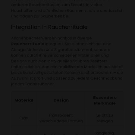
anderen Raucherritualen zum Einsatz. In vielen
Haushalten und öffentlichen Räumen sind sie unerlässlich
und tragen zur Sauberkeit bei.
Integration in Raucherrituale
Aschenbecher werden nahtlos in diverse
Raucherrituale
integriert. Sie bieten nicht nur eine
Ablage für Asche und Zigarettenstummel, sondern
können durch ihre verschiedenen Materialien und
Designs auch den individuellen Stil ihres Besitzers
unterstreichen. Von minimalistischen Modellen aus Metall
bis zu kunstvoll gestalteten Keramikaschenbechern – die
Auswahl ist groß und passend zu jedem Geschmack und
jedem Tabakzubehör.
Besondere
Material
Design
Merkmale
Transparent,
Leicht zu
Glas
verschiedene Formen
reinigen
Langlebig,