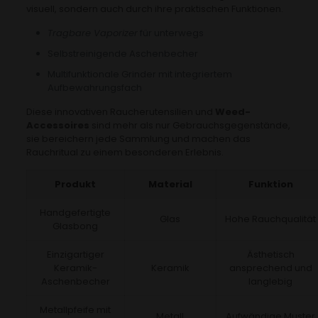
visuell, sondern auch durch ihre praktischen Funktionen.
Tragbare Vaporizer
für unterwegs
Selbstreinigende Aschenbecher
Multifunktionale Grinder mit integriertem
Aufbewahrungsfach
Diese innovativen Raucherutensilien und
Weed-
Accessoires
sind mehr als nur Gebrauchsgegenstände,
sie bereichern jede Sammlung und machen das
Rauchritual zu einem besonderen Erlebnis.
Produkt
Material
Funktion
Handgefertigte
Glas
Hohe Rauchqualität
Glasbong
Einzigartiger
Ästhetisch
Keramik-
Keramik
ansprechend und
Aschenbecher
langlebig
Metallpfeife mit
Metall
Aufwändige Muster