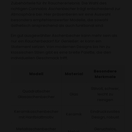
Zubehörteile für ihr Rauchererlebnis. Die Wahl des
richtigen
Cannabis Aschenbecher
trägt entscheidend zur
Atmosphäre bei. Hier präsentieren wir eine Auswahl
besonders empfehlenswerter Modelle, die sowohl
ästhetisch ansprechend als auch funktional sind.
Ein gut ausgewählter Aschenbecher kann mehr sein als
nur ein
Raucherbedarf für Genießer
; er kann ein
Statement setzen. Von modernen Designs bis hin zu
klassischen Stilen gibt es eine breite Palette, die den
individuellen Geschmack trifft.
Besondere
Modell
Material
Merkmale
Stilvoll, schwer,
Quadratischer
Glas
leicht zu
Glasaschenbecher
reinigen
Keramikaschenbecher
Eindrucksvolles
Keramik
mit Hanfblattmotiv
Design, robust
Metallaschenbecher
Geruchslos,
Metall