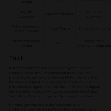
Design
Tragbarer
Perfekt für
Kunststoff/Metall
Vaporizer
unterwegs
Selbstreinigender
Metall/Plastik
Einfache Reinigung
Aschenbecher
Multifunktionaler
Integriertes
Metall
Grinder
Aufbewahrungsfach
Fazit
In diesem Artikel haben wir die aufregende Welt der
Aschenbecher für Kiffer umfassend beleuchtet. Vom
breiten Spektrum verschiedenster Materialien wie Glas,
Keramik und Metall, über die Vielfalt moderner und
klassischer Designs, bis hin zur funktionalen Vielseitigkeit
und speziellen Outdoor-Features bietet der Markt eine
Vielzahl an Optionen für jeden Geschmack und Bedarf.
Ein wichtiger Aspekt war die Funktionalität von
Aschenbechern mit Deckel. Diese Modelle bieten nicht