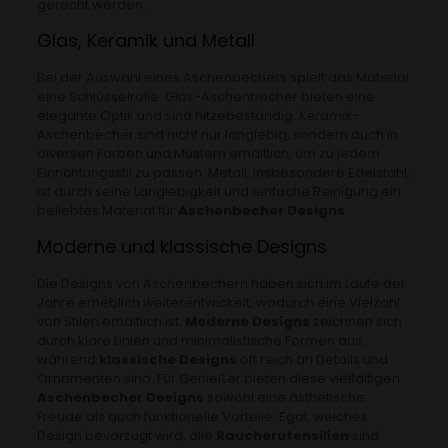
gerecht werden.
Glas, Keramik und Metall
Bei der Auswahl eines Aschenbechers spielt das Material
eine Schlüsselrolle.
Glas
-Aschenbecher bieten eine
elegante Optik und sind hitzebeständig.
Keramik
-
Aschenbecher sind nicht nur langlebig, sondern auch in
diversen Farben und Mustern erhältlich, um zu jedem
Einrichtungsstil zu passen. Metall, insbesondere Edelstahl,
ist durch seine Langlebigkeit und einfache Reinigung ein
beliebtes Material für
Aschenbecher Designs
.
Moderne und klassische Designs
Die Designs von Aschenbechern haben sich im Laufe der
Jahre erheblich weiterentwickelt, wodurch eine Vielzahl
von Stilen erhältlich ist.
Moderne Designs
zeichnen sich
durch klare Linien und minimalistische Formen aus,
während
klassische Designs
oft reich an Details und
Ornamenten sind. Für Genießer bieten diese vielfältigen
Aschenbecher Designs
sowohl eine ästhetische
Freude als auch funktionelle Vorteile. Egal, welches
Design bevorzugt wird, alle
Raucherutensilien
sind