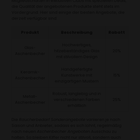
Mitgliedschaften in exklusiven Clubs mit speziellen Deals,
die Qualität der angebotenen Produkte steht stets im
Vordergrund. Hier sind einige der besten Angebote, die
derzeit verfügbar sind:
Produkt
Beschreibung
Rabatt
Hochwertiges,
Glas-
hitzebeständiges Glas
20%
Aschenbecher
mit stilvollem Design
Handgefertigte
Keramik-
Kunstwerke mit
15%
Aschenbecher
einzigartigen Mustern
Robust, langlebig und in
Metall-
verschiedenen Farben
25%
Aschenbecher
erhältlich
Die
Raucherbedarf Sonderangebote
variieren je nach
Saison und Anbieter, sodass es sich lohnt, regelmäßig
nach neuen
Aschenbecher Angeboten
Ausschau zu
halten. So bleiben Kiffer nicht nur stilvoll, sondern auch