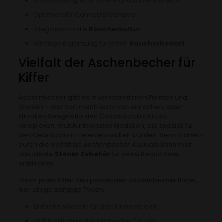
Stilvolle Designs für Innen- und Außenbereich
Optimiert für Cannabisliebhaber
Integration in die
Raucherkultur
Wichtige Ergänzung für jeden
Raucherbedarf
Vielfalt der Aschenbecher für
Kiffer
Aschenbecher gibt es in verschiedenen Formen und
Größen – das Sortiment reicht von einfachen, aber
stilvollen Designs für den Couchtisch bis hin zu
komplexen, multifunktionalen Modellen, die speziell für
den Gebrauch im Freien entwickelt wurden. Beim Stöbern
durch die vielfältige
Aschenbecher Auswahl
kann man
das ideale
Stoner Zubehör
für seine Bedürfnisse
entdecken.
Damit jeder Kiffer den passenden Aschenbecher findet,
hier einige gängige Typen:
Einfache Modelle für den Innenbereich
Multifunktionale Aschenbecher für den