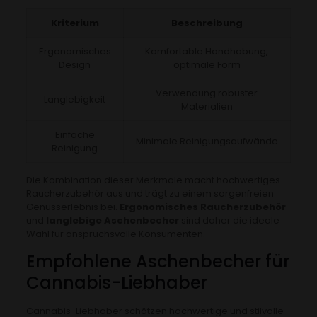
Kriterium
Beschreibung
Ergonomisches
Komfortable Handhabung,
Design
optimale Form
Verwendung robuster
Langlebigkeit
Materialien
Einfache
Minimale Reinigungsaufwände
Reinigung
Die Kombination dieser Merkmale macht hochwertiges
Raucherzubehör aus und trägt zu einem sorgenfreien
Genusserlebnis bei.
Ergonomisches Raucherzubehör
und
langlebige Aschenbecher
sind daher die ideale
Wahl für anspruchsvolle Konsumenten.
Empfohlene Aschenbecher für
Cannabis-Liebhaber
Cannabis-Liebhaber schätzen hochwertige und stilvolle