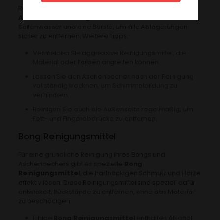
Regelmäßige Reinigung ist der Schlüssel zur
Aschenbecher Pflege
. Verwenden Sie warmes
Seifenwasser und eine Bürste, um alle Ablagerungen
sicher zu entfernen. Weitere Tipps:
Vermeiden Sie aggressive Reinigungsmittel, die
Material oder Farben angreifen können.
Lassen Sie den Aschenbecher nach der Reinigung
vollständig trocknen, um Schimmelbildung zu
verhindern.
Reinigen Sie auch die Außenseite regelmäßig, um
Fett- und Fingerabdrücke zu entfernen.
Bong Reinigungsmittel
Für eine gründliche Reinigung Ihres Bongs und
Aschenbechers gibt es spezielle
Bong
Reinigungsmittel
, die hartnäckigen Schmutz und Harze
effektiv lösen. Diese Reinigungsmittel sind speziell dafür
entwickelt, Rückstände zu entfernen, ohne das Material
zu beschädigen:
Einige
Bong Reinigungsmittel
enthalten Alkohol