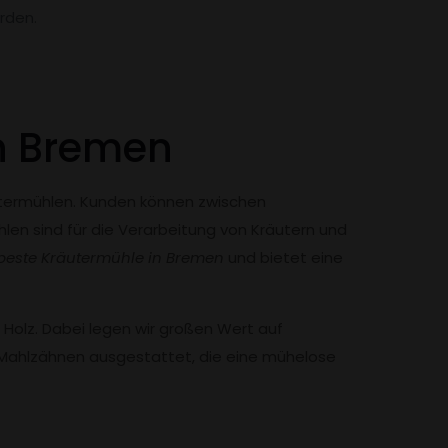
rden.
in Bremen
äutermühlen. Kunden können zwischen
len sind für die Verarbeitung von Kräutern und
e beste Kräutermühle in Bremen
und bietet eine
Holz. Dabei legen wir großen Wert auf
en Mahlzähnen ausgestattet, die eine mühelose