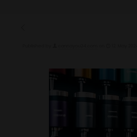
Published by
cannayou24.com
on
12. May 202