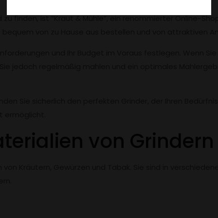
 zu finden, ist “Kraut & Mühle”, ein renommierter Online-Shop
s bequem von zu Hause aus bestellen und von attraktiven An
 Anforderungen und Ihr Budget im Voraus festlegen. Wenn Sie
Sie jedoch regelmäßig mahlen und ein optimales Mahlergebni
nden Sie sicherlich den perfekten Grinder, der Ihren Bedürfn
t ermöglicht.
terialien von Grindern
n von Kräutern, Gewürzen und Tabak. Sie sind in verschieden
ern.