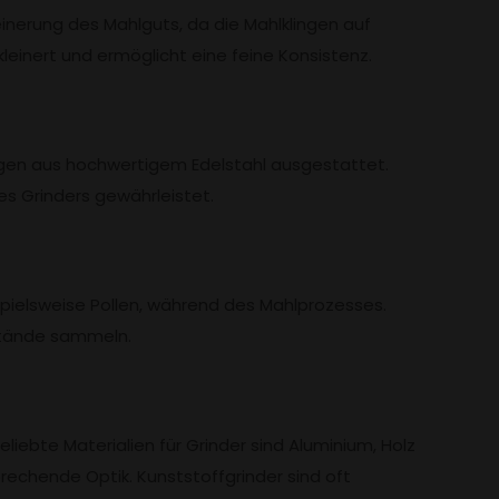
leinerung des Mahlguts, da die Mahlklingen auf
einert und ermöglicht eine feine Konsistenz.
ngen aus hochwertigem Edelstahl ausgestattet.
es Grinders gewährleistet.
ispielsweise Pollen, während des Mahlprozesses.
kstände sammeln.
liebte Materialien für Grinder sind Aluminium, Holz
prechende Optik. Kunststoffgrinder sind oft