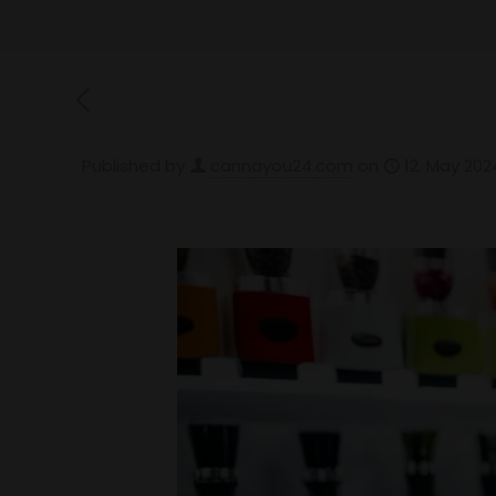
Published by
cannayou24.com
on
12. May 202