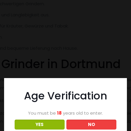
chwertigen Grindern.
t und Langlebigkeit aus.
für Kräuter, Gewürze und Tabak.
n.
 und bequeme Lieferung nach Hause.
Grinder in Dortmund
ine-Shops, die eine große Auswahl an Grindern in verschied
ium-Grindern ist für jeden Geschmack und jedes Budget etwa
Age Verification
unktionen des Grinders. Es lohnt sich, verschiedene Angebote 
zahl von Optionen. Ein beliebter Grinder-Shop ist zum Beispi
You must be
18
years old to enter.
n bietet. Hier finden Sie Grindern verschiedener Größen, Mat
YES
NO