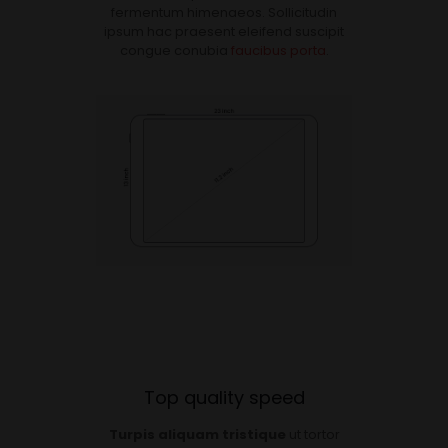
fermentum himenaeos. Sollicitudin
ipsum hac praesent eleifend suscipit
congue conubia
faucibus porta
.
Top quality speed
Turpis aliquam tristique
ut tortor