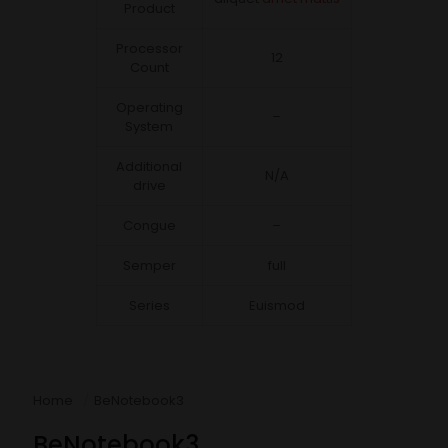
Product
Processor
12
Count
Operating
–
System
Additional
N/A
drive
Congue
–
Semper
full
Series
Euismod
Home
/
BeNotebook3
BeNotebook3