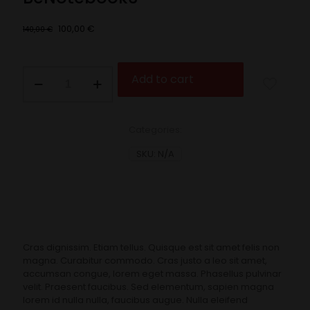
100,00
€
140,00
€
Add to cart
Categories:
SKU:
N/A
Cras dignissim. Etiam tellus. Quisque est sit amet felis non
magna. Curabitur commodo. Cras justo a leo sit amet,
accumsan congue, lorem eget massa. Phasellus pulvinar
velit. Praesent faucibus. Sed elementum, sapien magna
lorem id nulla nulla, faucibus augue. Nulla eleifend