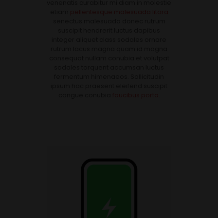
venenatis curabitur mi diam in molestie
etiam
pellentesque malesuada litora
senectus malesuada donec rutrum
suscipit hendrerit luctus dapibus
integer aliquet class sodales ornare
rutrum lacus magna quam id magna
consequat nullam conubia et volutpat
sodales torquent accumsan luctus
fermentum himenaeos. Sollicitudin
ipsum hac praesent eleifend suscipit
congue conubia
faucibus porta
.