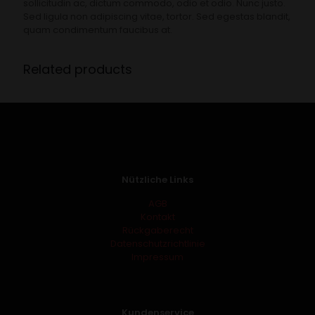
sollicitudin ac, dictum commodo, odio et odio. Nunc justo.
Sed ligula non adipiscing vitae, tortor. Sed egestas blandit,
quam condimentum faucibus at.
Related products
Nützliche Links
AGB
Kontakt
Rückgaberecht
Datenschutzrichtlinie
Impressum
Kundenservice