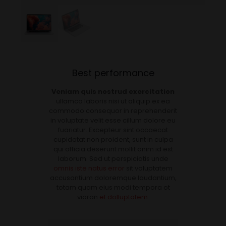
Best performance
Veniam quis nostrud exercitation
ullamco laboris nisi ut aliquip ex ea
commodo consequor in reprehenderit
in voluptate velit esse cillum dolore eu
fuariatur. Excepteur sint occaecat
cupidatat non proident, sunt in culpa
qui officia deserunt mollit anim id est
laborum. Sed ut perspiciatis unde
omnis iste natus error
sit voluptatem
accusantium doloremque laudantium,
totam quam eius modi tempora ot
viaran
et dolluptatem
.