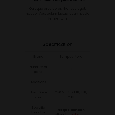
Quisque arcu dolor, rhoncus eget,
neque. Vestibulum luctus, quam pede
fermentum
Specification
Brand
Tempus litora
Number of
1
ports
Additions
–
Hard Drive
256 MB, 512 MB, 1 TB,
size
2 TB
Specific
Neque aenean
Uses For
aliquet
amet mattis