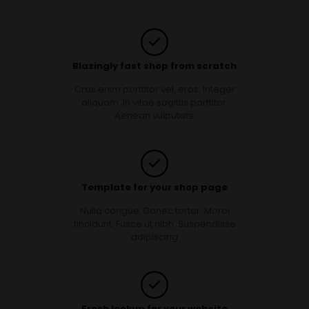
Blazingly fast shop from scratch
Cras enim porttitor vel, eros. Integer
aliquam. In vitae sagittis porttitor.
Aenean vulputate
Template for your shop page
Nulla congue. Donec tortor. Morbi
tincidunt. Fusce ut nibh. Suspendisse
adipiscing
Fresh lookup for your website