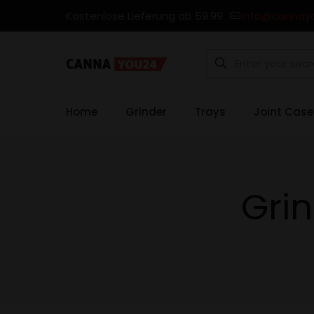
Kostenlose Lieferung ab 59.99
info@cannay
Home
Grinder
Trays
Joint Case
Gri