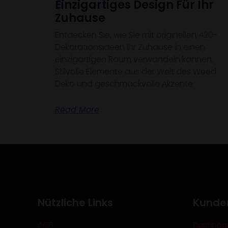
Einzigartiges Design Für Ihr
Zuhause
Entdecken Sie, wie Sie mit originellen 420-
Dekorationsideen Ihr Zuhause in einen
einzigartigen Raum verwandeln können.
Stilvolle Elemente aus der Welt des Weed
Deko und geschmackvolle Akzente
Read More
Nützliche Links
Kunde
AGB
Dashboa