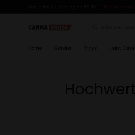
Kostenlose Lieferung ab 59.99
info@cannay
Home
Grinder
Trays
Joint Case
Hochwer