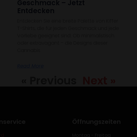
Geschmack – Jetzt
Entdecken
Entdecken Sie eine breite Palette von Kiffer
T-Shirts, die für jeden Geschmack und jede
Vorliebe geeignet sind. Ob minimalistisch
oder extravagant – die Designs dieser
Cannabis
Read More
« Previous
Next »
nservice
Öffnungszeiten
rd
Montag - Freitag