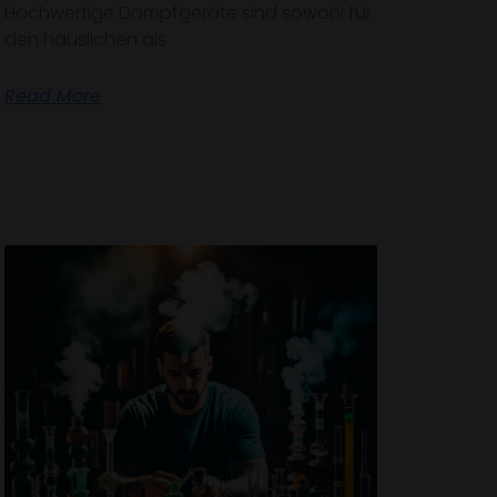
Hochwertige Dampfgeräte sind sowohl für
den häuslichen als
Read More