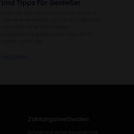
Und Tipps Für Genießer
Wenn Sie das Drehen von Joints leid sind
oder eine Abwechslung zu Ihrem Vaporizer
wünschen, ist eine Bong eine
ausgezeichnete Alternative. Beim Bong
kaufen sollten Sie
Read More
Zahlungsmethoden
Schnell und sicher bezahlen mit